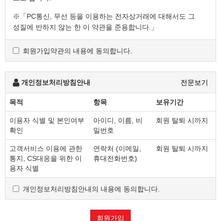
※「PC통신, 무선 등을 이용하는 전자상거래에 대해서도 그
성질에 반하지 않는 한 이 약관을 준용합니다.」
회원가입약관의 내용에 동의합니다.
제2조 정의
"몰" 이란 "회사"가 재화 또는 용역(이하 "재화 등" 이라 함)
을 이용자에게 제공하기 위하여 컴퓨터등 정보통신설비를
개인정보처리방침안내
전문보기
이용하여 재화 등을 거래할 수 있도록 설정한 가상의
영업장을 말하며, 아울러 사이버몰을 운영하는 사업자의
목적
항목
보유기간
의미로도 사용합니다.
이용자 식별 및 본인여부
아이디, 이름, 비
회원 탈퇴 시까지
"이용자"란 "몰"에 접속하여 이 약관에 따라 "몰"이
확인
밀번호
제공하는 서비스를 받는 회원 및 비회원을 말합니다.
'회원'이라 함은 “몰”에 회원등록을 한 자로서, 계속적으로
고객서비스 이용에 관한
연락처 (이메일,
회원 탈퇴 시까지
"몰"이 제공하는 서비스를 이용할 수 있는 자를 말합니다.
통지, CS대응을 위한 이
휴대전화번호)
'비회원'이라 함은 회원에 가입하지 않고 "몰"이 제공하는
용자 식별
서비스를 이용하는 자를 말합니다.
개인정보처리방침안내의 내용에 동의합니다.
제3조 약관 등의 명시와 설명 및 개정
회원가입
"몰"은 이 약관의 내용과 상호 및 대표자 성명, 영업소