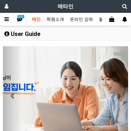
메타인
BBS
메인
학원소개
온라인 강좌
월수강권 결제
User Guide
Previous
Next